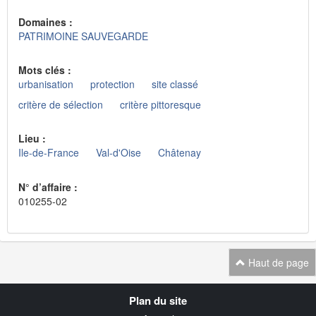
Domaines :
PATRIMOINE SAUVEGARDE
Mots clés :
urbanisation
protection
site classé
critère de sélection
critère pittoresque
Lieu :
Ile-de-France
Val-d'Oise
Châtenay
N° d’affaire :
010255-02
Haut de page
Navigation
Plan du site
transverse