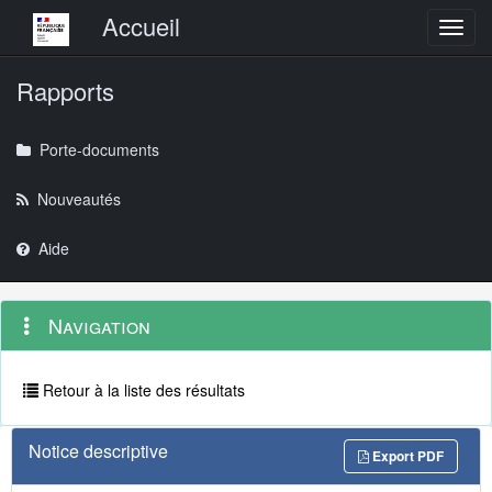
Menu principal
Accueil
Toggl
Rapports
Porte-documents
Nouveautés
Aide
Menu
Navigation
Navigation
contextuel
et
outils
annexes
Retour à la liste des résultats
Notice descriptive
Export PDF