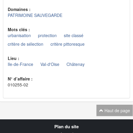
Domaines :
PATRIMOINE SAUVEGARDE
Mots clés :
urbanisation
protection
site classé
critère de sélection
critère pittoresque
Lieu :
Ile-de-France
Val-d'Oise
Châtenay
N° d’affaire :
010255-02
Haut de page
Navigation
Plan du site
transverse