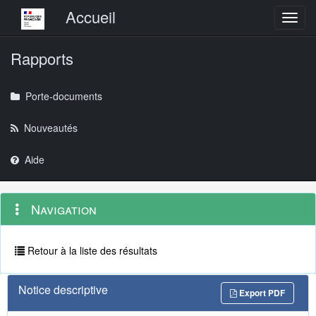
Menu principal
Accueil
Toggl
Rapports
Porte-documents
Nouveautés
Aide
Menu
Navigation
Navigation
contextuel
et
outils
annexes
Retour à la liste des résultats
Notice descriptive
Export PDF