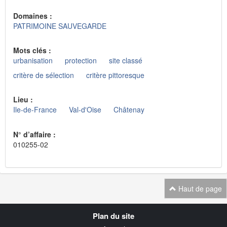
Domaines :
PATRIMOINE SAUVEGARDE
Mots clés :
urbanisation
protection
site classé
critère de sélection
critère pittoresque
Lieu :
Ile-de-France
Val-d'Oise
Châtenay
N° d’affaire :
010255-02
Haut de page
Navigation
Plan du site
transverse