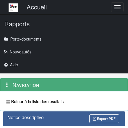
Menu principal
Accueil
Toggl
Rapports
Porte-documents
Nouveautés
Aide
Menu
Navigation
Navigation
contextuel
et
outils
annexes
Retour à la liste des résultats
Notice descriptive
Export PDF