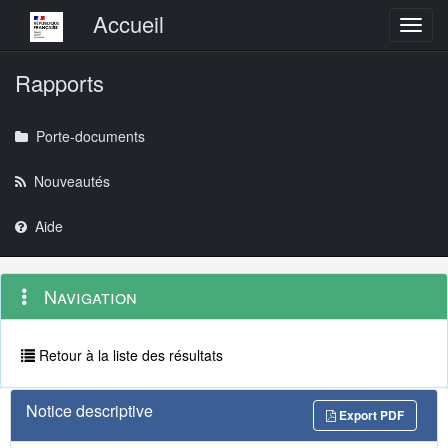
Menu principal
Accueil
Toggl
Rapports
Porte-documents
Nouveautés
Aide
Menu
Navigation
Navigation
contextuel
et
outils
annexes
Retour à la liste des résultats
Notice descriptive
Export PDF