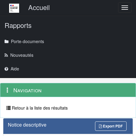
Menu principal
Accueil
Toggl
Rapports
Porte-documents
Nouveautés
Aide
Menu
Navigation
Navigation
contextuel
et
outils
annexes
Retour à la liste des résultats
Notice descriptive
Export PDF