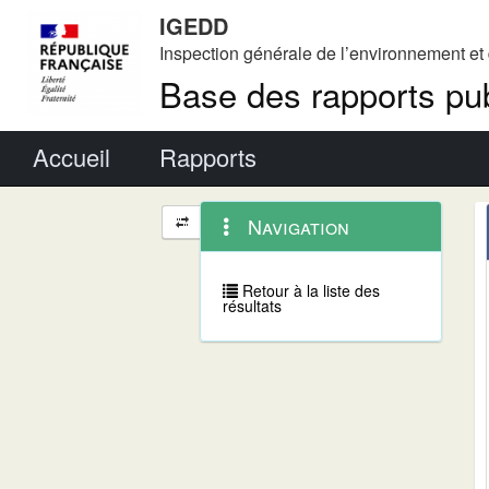
IGEDD
Inspection générale de l’environnement e
Base des rapports pub
Menu principal
Accueil
Rapports
Menu
Navigation
Navigation
contextuel
et
outils
annexes
Retour à la liste des
résultats