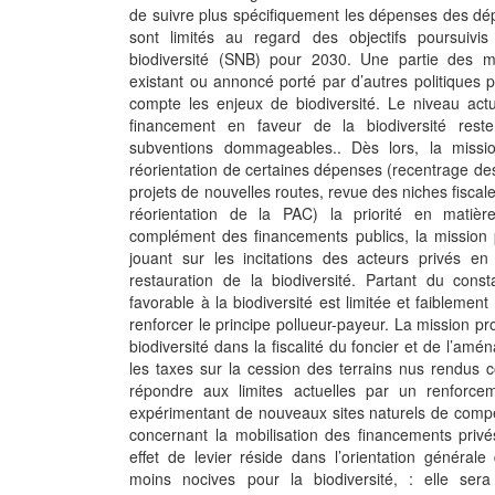
de suivre plus spécifiquement les dépenses des dé
sont limités au regard des objectifs poursuivis
biodiversité (SNB) pour 2030. Une partie des me
existant ou annoncé porté par d’autres politiques
compte les enjeux de biodiversité. Le niveau ac
financement en faveur de la biodiversité rest
subventions dommageables.. Dès lors, la missio
réorientation de certaines dépenses (recentrage de
projets de nouvelles routes, revue des niches fisca
réorientation de la PAC) la priorité en matière
complément des financements publics, la mission p
jouant sur les incitations des acteurs privés en
restauration de la biodiversité. Partant du const
favorable à la biodiversité est limitée et faiblemen
renforcer le principe pollueur-payeur. La mission 
biodiversité dans la fiscalité du foncier et de l’am
les taxes sur la cession des terrains nus rendus 
répondre aux limites actuelles par un renforce
expérimentant de nouveaux sites naturels de compens
concernant la mobilisation des financements privé
effet de levier réside dans l’orientation général
moins nocives pour la biodiversité, : elle sera 