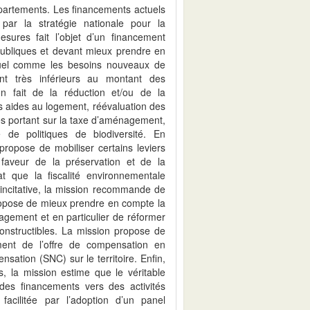
partements. Les financements actuels
 par la stratégie nationale pour la
sures fait l’objet d’un financement
 publiques et devant mieux prendre en
tuel comme les besoins nouveaux de
ent très inférieurs au montant des
n fait de la réduction et/ou de la
s aides au logement, réévaluation des
les portant sur la taxe d’aménagement,
 de politiques de biodiversité. En
ropose de mobiliser certains leviers
 faveur de la préservation et de la
at que la fiscalité environnementale
t incitative, la mission recommande de
propose de mieux prendre en compte la
énagement et en particulier de réformer
constructibles. La mission propose de
ment de l’offre de compensation en
ation (SNC) sur le territoire. Enfin,
s, la mission estime que le véritable
e des financements vers des activités
facilitée par l’adoption d’un panel