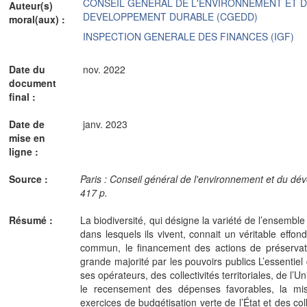
CONSEIL GENERAL DE L'ENVIRONNEMENT ET 
Auteur(s)
DEVELOPPEMENT DURABLE (CGEDD)
moral(aux) :
INSPECTION GENERALE DES FINANCES (IGF)
Date du
nov. 2022
document
final :
Date de
janv. 2023
mise en
ligne :
Source :
Paris : Conseil général de l'environnement et du 
417 p.
Résumé :
La biodiversité, qui désigne la variété de l’ensembl
dans lesquels ils vivent, connait un véritable effon
commun, le financement des actions de préservati
grande majorité par les pouvoirs publics L’essentiel
ses opérateurs, des collectivités territoriales, de l
le recensement des dépenses favorables, la mi
exercices de budgétisation verte de l’État et des col