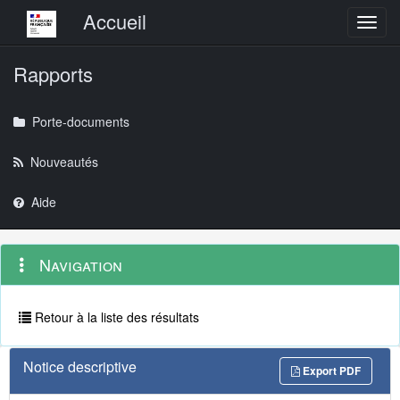
Menu principal
Accueil
Toggl
Rapports
Porte-documents
Nouveautés
Aide
Menu
Navigation
Navigation
contextuel
et
outils
annexes
Retour à la liste des résultats
Notice descriptive
Export PDF