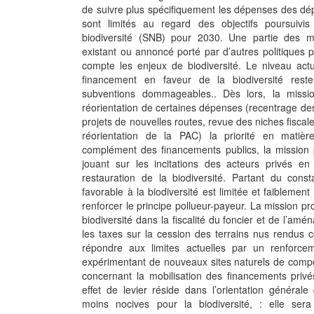
de suivre plus spécifiquement les dépenses des dé
sont limités au regard des objectifs poursuivis
biodiversité (SNB) pour 2030. Une partie des me
existant ou annoncé porté par d’autres politiques
compte les enjeux de biodiversité. Le niveau ac
financement en faveur de la biodiversité rest
subventions dommageables.. Dès lors, la missio
réorientation de certaines dépenses (recentrage de
projets de nouvelles routes, revue des niches fisca
réorientation de la PAC) la priorité en matière
complément des financements publics, la mission p
jouant sur les incitations des acteurs privés en
restauration de la biodiversité. Partant du const
favorable à la biodiversité est limitée et faiblemen
renforcer le principe pollueur-payeur. La mission 
biodiversité dans la fiscalité du foncier et de l’am
les taxes sur la cession des terrains nus rendus 
répondre aux limites actuelles par un renforce
expérimentant de nouveaux sites naturels de compens
concernant la mobilisation des financements privé
effet de levier réside dans l’orientation général
moins nocives pour la biodiversité, : elle sera 