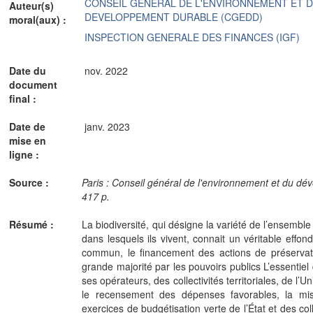
CONSEIL GENERAL DE L'ENVIRONNEMENT ET 
Auteur(s)
DEVELOPPEMENT DURABLE (CGEDD)
moral(aux) :
INSPECTION GENERALE DES FINANCES (IGF)
Date du
nov. 2022
document
final :
Date de
janv. 2023
mise en
ligne :
Source :
Paris : Conseil général de l'environnement et du 
417 p.
Résumé :
La biodiversité, qui désigne la variété de l’ensembl
dans lesquels ils vivent, connait un véritable effon
commun, le financement des actions de préservati
grande majorité par les pouvoirs publics L’essentiel
ses opérateurs, des collectivités territoriales, de l
le recensement des dépenses favorables, la mi
exercices de budgétisation verte de l’État et des col