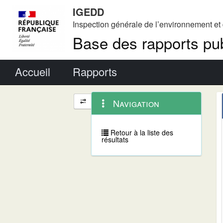
IGEDD
Inspection générale de l’environnement e
Base des rapports pub
Menu principal
Accueil
Rapports
Menu
Navigation
Navigation
contextuel
et
outils
annexes
Retour à la liste des
résultats