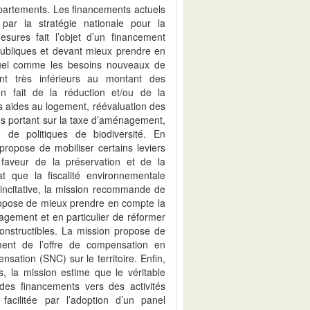
partements. Les financements actuels
 par la stratégie nationale pour la
sures fait l’objet d’un financement
 publiques et devant mieux prendre en
tuel comme les besoins nouveaux de
ent très inférieurs au montant des
n fait de la réduction et/ou de la
s aides au logement, réévaluation des
les portant sur la taxe d’aménagement,
 de politiques de biodiversité. En
ropose de mobiliser certains leviers
 faveur de la préservation et de la
at que la fiscalité environnementale
t incitative, la mission recommande de
propose de mieux prendre en compte la
énagement et en particulier de réformer
constructibles. La mission propose de
ment de l’offre de compensation en
ation (SNC) sur le territoire. Enfin,
s, la mission estime que le véritable
e des financements vers des activités
facilitée par l’adoption d’un panel