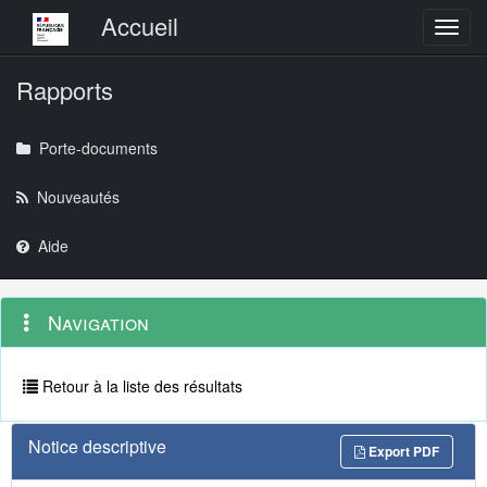
Menu principal
Accueil
Toggl
Rapports
Porte-documents
Nouveautés
Aide
Menu
Navigation
Navigation
contextuel
et
outils
annexes
Retour à la liste des résultats
Notice descriptive
Export PDF