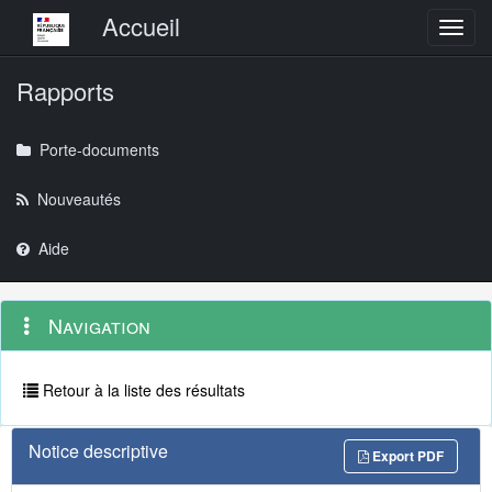
Menu principal
Accueil
Toggl
Rapports
Porte-documents
Nouveautés
Aide
Menu
Navigation
Navigation
contextuel
et
outils
annexes
Retour à la liste des résultats
Notice descriptive
Export PDF