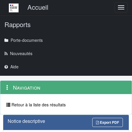
Menu principal
Accueil
Toggl
Rapports
Porte-documents
Nouveautés
Aide
Menu
Navigation
Navigation
contextuel
et
outils
annexes
Retour à la liste des résultats
Notice descriptive
Export PDF