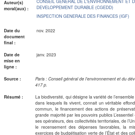
CONSEIL GENERAL DE L'ENVIRONNEMENT ET 
Auteur(s)
DEVELOPPEMENT DURABLE (CGEDD)
moral(aux) :
INSPECTION GENERALE DES FINANCES (IGF)
Date du
nov. 2022
document
final :
Date de
janv. 2023
mise en
ligne :
Source :
Paris : Conseil général de l'environnement et du 
417 p.
Résumé :
La biodiversité, qui désigne la variété de l’ensembl
dans lesquels ils vivent, connait un véritable effon
commun, le financement des actions de préservati
grande majorité par les pouvoirs publics L’essentiel
ses opérateurs, des collectivités territoriales, de l
le recensement des dépenses favorables, la mi
exercices de budgétisation verte de l’État et des col