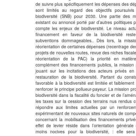
de suivre plus spécifiquement les dépenses des dé
sont limités au regard des objectifs poursuivis
biodiversité (SNB) pour 2030. Une partie des me
existant ou annoncé porté par d’autres politiques
compte les enjeux de biodiversité. Le niveau ac
financement en faveur de la biodiversité rest
subventions dommageables.. Dès lors, la missio
réorientation de certaines dépenses (recentrage de
projets de nouvelles routes, revue des niches fisca
réorientation de la PAC) la priorité en matière
complément des financements publics, la mission p
jouant sur les incitations des acteurs privés en
restauration de la biodiversité. Partant du const
favorable à la biodiversité est limitée et faiblemen
renforcer le principe pollueur-payeur. La mission 
biodiversité dans la fiscalité du foncier et de l’am
les taxes sur la cession des terrains nus rendus 
répondre aux limites actuelles par un renforce
expérimentant de nouveaux sites naturels de compens
concernant la mobilisation des financements privé
effet de levier réside dans l’orientation général
moins nocives pour la biodiversité, : elle sera 