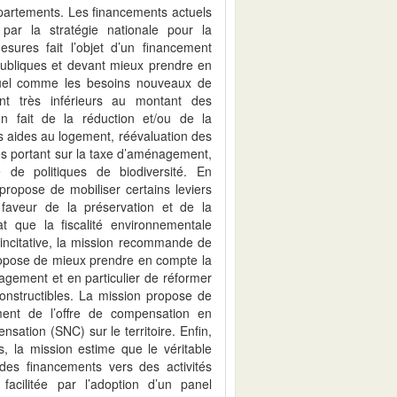
partements. Les financements actuels
 par la stratégie nationale pour la
sures fait l’objet d’un financement
 publiques et devant mieux prendre en
tuel comme les besoins nouveaux de
ent très inférieurs au montant des
n fait de la réduction et/ou de la
s aides au logement, réévaluation des
les portant sur la taxe d’aménagement,
 de politiques de biodiversité. En
ropose de mobiliser certains leviers
 faveur de la préservation et de la
at que la fiscalité environnementale
t incitative, la mission recommande de
propose de mieux prendre en compte la
énagement et en particulier de réformer
constructibles. La mission propose de
ment de l’offre de compensation en
ation (SNC) sur le territoire. Enfin,
s, la mission estime que le véritable
e des financements vers des activités
facilitée par l’adoption d’un panel