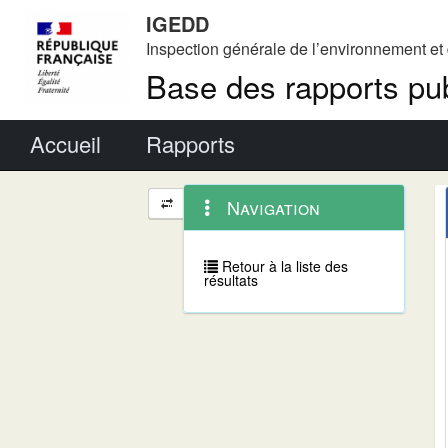
IGEDD
Inspection générale de l’environnement e
Base des rapports pub
Menu principal
Accueil
Rapports
Menu
Navigation
Navigation
contextuel
et
outils
annexes
Retour à la liste des
résultats