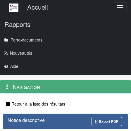
Menu principal
Accueil
Toggl
Rapports
Porte-documents
Nouveautés
Aide
Menu
Navigation
Navigation
contextuel
et
outils
annexes
Retour à la liste des résultats
Notice descriptive
Export PDF