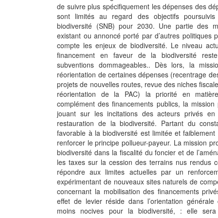
de suivre plus spécifiquement les dépenses des dé
sont limités au regard des objectifs poursuivis
biodiversité (SNB) pour 2030. Une partie des me
existant ou annoncé porté par d’autres politiques
compte les enjeux de biodiversité. Le niveau ac
financement en faveur de la biodiversité rest
subventions dommageables.. Dès lors, la missio
réorientation de certaines dépenses (recentrage de
projets de nouvelles routes, revue des niches fisca
réorientation de la PAC) la priorité en matière
complément des financements publics, la mission p
jouant sur les incitations des acteurs privés en
restauration de la biodiversité. Partant du const
favorable à la biodiversité est limitée et faiblemen
renforcer le principe pollueur-payeur. La mission 
biodiversité dans la fiscalité du foncier et de l’am
les taxes sur la cession des terrains nus rendus 
répondre aux limites actuelles par un renforce
expérimentant de nouveaux sites naturels de compens
concernant la mobilisation des financements privé
effet de levier réside dans l’orientation général
moins nocives pour la biodiversité, : elle sera 