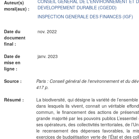
CONSEIL GENERAL DE L'ENVIRONNEMENT ET 
Auteur(s)
DEVELOPPEMENT DURABLE (CGEDD)
moral(aux) :
INSPECTION GENERALE DES FINANCES (IGF)
Date du
nov. 2022
document
final :
Date de
janv. 2023
mise en
ligne :
Source :
Paris : Conseil général de l'environnement et du 
417 p.
Résumé :
La biodiversité, qui désigne la variété de l’ensembl
dans lesquels ils vivent, connait un véritable effon
commun, le financement des actions de préservati
grande majorité par les pouvoirs publics L’essentiel
ses opérateurs, des collectivités territoriales, de l
le recensement des dépenses favorables, la mi
exercices de budgétisation verte de l’État et des col