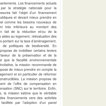
partements. Les financements actuels
 par la stratégie nationale pour la
sures fait l’objet d’un financement
 publiques et devant mieux prendre en
tuel comme les besoins nouveaux de
ent très inférieurs au montant des
n fait de la réduction et/ou de la
s aides au logement, réévaluation des
les portant sur la taxe d’aménagement,
 de politiques de biodiversité. En
ropose de mobiliser certains leviers
 faveur de la préservation et de la
at que la fiscalité environnementale
t incitative, la mission recommande de
propose de mieux prendre en compte la
énagement et en particulier de réformer
constructibles. La mission propose de
ment de l’offre de compensation en
ation (SNC) sur le territoire. Enfin,
s, la mission estime que le véritable
e des financements vers des activités
facilitée par l’adoption d’un panel