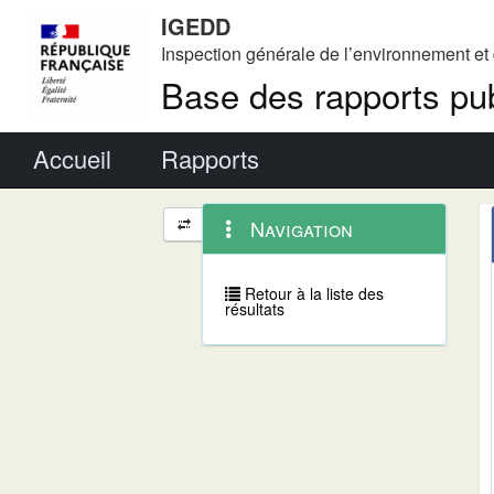
IGEDD
Inspection générale de l’environnement e
Base des rapports pub
Menu principal
Accueil
Rapports
Menu
Navigation
Navigation
contextuel
et
outils
annexes
Retour à la liste des
résultats