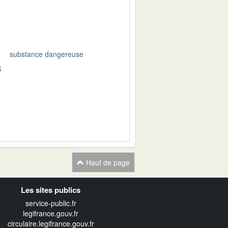
substance dangereuse
S
Haut de page
Les sites publics
service-public.fr
legifrance.gouv.fr
circulaire.legifrance.gouv.fr