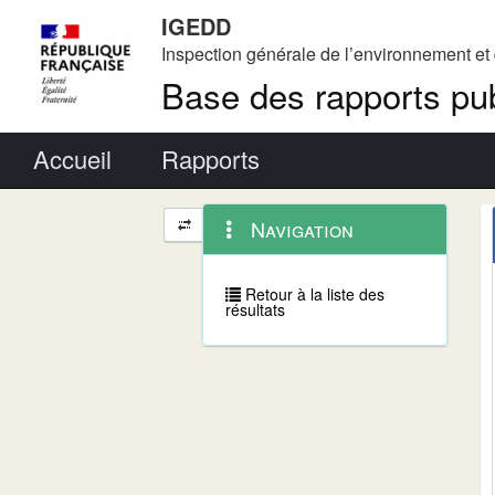
IGEDD
Inspection générale de l’environnement e
Base des rapports pub
Menu principal
Accueil
Rapports
Menu
Navigation
Navigation
contextuel
et
outils
annexes
Retour à la liste des
résultats