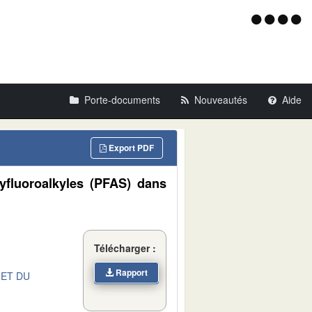
Menu
d'acce
Porte-documents
Nouveautés
Aide
Export PDF
yfluoroalkyles (PFAS) dans
Télécharger :
Rapport
 ET DU