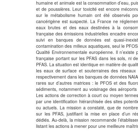
humaine et animale est la consommation d’eau, puis d
et de poussières. Leur toxicité est encore méconnu
sur le métabolisme humain ont été observés pou
cancérigène est suspecté. La France ne réglemen
eaux brutes et des eaux destinées à la consom
française des émissions industrielles encadre encor
suivi en banques de données est quasi-inexist
contamination des milieux aquatiques, seul le PFOS f
Qualité Environnementale européenne. Il n’existe
française portant sur les PFAS dans les sols, ni de
PFAS. La situation est identique en matière de quali
les eaux de surface et souterraines des réseaux
respectivement dans les banques de données NAIA
rares sur d’autres matrices : le PFOS et des fluo
sédiments, notamment au voisinage des aéroports ou
Les actions de correction à court ou moyen termes
par une identification hiérarchisée des sites poten
ou actuels. La mission a constaté, que de nombre
sur les PFAS, justifiant la mise en place d’un r
dédiés. Au-delà, la mission recommande l’établissem
listant les actions à mener pour une meilleure maît