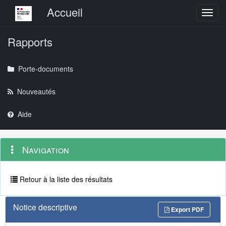
Menu principal
Accueil
Toggl
Rapports
Porte-documents
Nouveautés
Aide
Menu
Navigation
Navigation
contextuel
et
outils
annexes
Retour à la liste des résultats
Notice descriptive
Export PDF