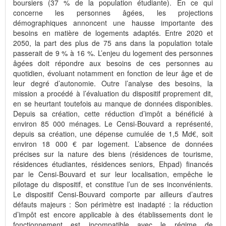
boursiers (37 % de la population étudiante). En ce qui
concerne les personnes âgées, les projections
démographiques annoncent une hausse importante des
besoins en matière de logements adaptés. Entre 2020 et
2050, la part des plus de 75 ans dans la population totale
passerait de 9 % à 16 %. L’enjeu du logement des personnes
âgées doit répondre aux besoins de ces personnes au
quotidien, évoluant notamment en fonction de leur âge et de
leur degré d’autonomie. Outre l’analyse des besoins, la
mission a procédé à l’évaluation du dispositif proprement dit,
en se heurtant toutefois au manque de données disponibles.
Depuis sa création, cette réduction d’impôt a bénéficié à
environ 85 000 ménages. Le Censi-Bouvard a représenté,
depuis sa création, une dépense cumulée de 1,5 Md€, soit
environ 18 000 € par logement. L’absence de données
précises sur la nature des biens (résidences de tourisme,
résidences étudiantes, résidences seniors, Ehpad) financés
par le Censi-Bouvard et sur leur localisation, empêche le
pilotage du dispositif, et constitue l’un de ses inconvénients.
Le dispositif Censi-Bouvard comporte par ailleurs d’autres
défauts majeurs : Son périmètre est inadapté : la réduction
d’impôt est encore applicable à des établissements dont le
fonctionnement est incompatible avec le régime de