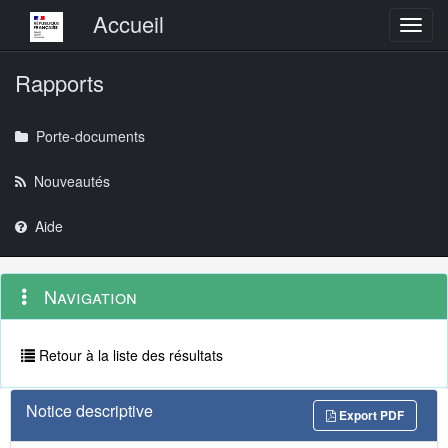
Menu principal
Accueil
Toggl
Rapports
Porte-documents
Nouveautés
Aide
Menu
Navigation
Navigation
contextuel
et
outils
annexes
Retour à la liste des résultats
Notice descriptive
Export PDF