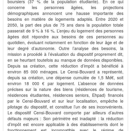
boursiers (37 % de la population étudiante). En ce qui
concerne les personnes âgées, les projections
démographiques annoncent une hausse importante des
besoins en matière de logements adaptés. Entre 2020 et
2050, la part des plus de 75 ans dans la population totale
passerait de 9 % à 16 %. L’enjeu du logement des personnes
âgées doit répondre aux besoins de ces personnes au
quotidien, évoluant notamment en fonction de leur âge et de
leur degré d’autonomie. Outre l’analyse des besoins, la
mission a procédé à l’évaluation du dispositif proprement dit,
en se heurtant toutefois au manque de données disponibles.
Depuis sa création, cette réduction d’impôt a bénéficié à
environ 85 000 ménages. Le Censi-Bouvard a représenté,
depuis sa création, une dépense cumulée de 1,5 Md€, soit
environ 18 000 € par logement. L’absence de données
précises sur la nature des biens (résidences de tourisme,
résidences étudiantes, résidences seniors, Ehpad) financés
par le Censi-Bouvard et sur leur localisation, empêche le
pilotage du dispositif, et constitue l’un de ses inconvénients.
Le dispositif Censi-Bouvard comporte par ailleurs d’autres
défauts majeurs : Son périmètre est inadapté : la réduction
d’impôt est encore applicable à des établissements dont le
fonctionnement est incompatible avec le régime de