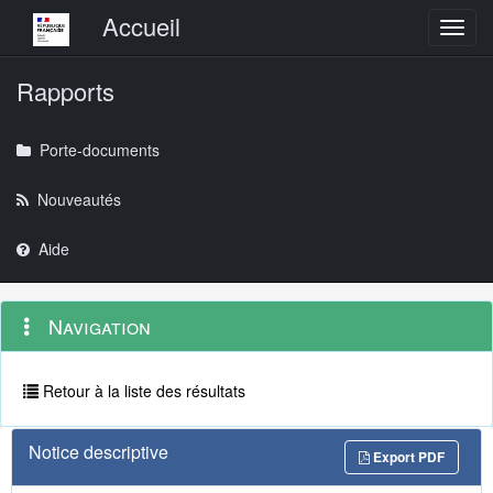
Menu principal
Accueil
Toggl
Rapports
Porte-documents
Nouveautés
Aide
Menu
Navigation
Navigation
contextuel
et
outils
annexes
Retour à la liste des résultats
Notice descriptive
Export PDF