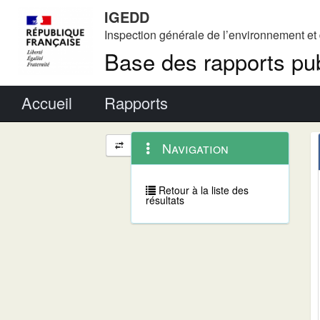
IGEDD
Inspection générale de l’environnement e
Base des rapports pub
Menu principal
Accueil
Rapports
Menu
Navigation
Navigation
contextuel
et
outils
annexes
Retour à la liste des
résultats