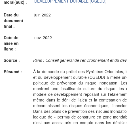
DEVELOPPEMENT DURABLE (CGEDD)
moral(aux) :
Date du
juin 2022
document
final :
Date de
nov. 2022
mise en
ligne :
Source :
Paris : Conseil général de l'environnement et du dé
Résumé :
À la demande du préfet des Pyrénées-Orientales, l
et du développement durable (CGEDD) a mené une 
politique de prévention du risque inondation. L
montrent une insuffisante culture du risque, les c
modèle de développement reposant sur l’étalement 
même dans le déni de l’aléa et la contestation de 
méconnaissent les risques économiques, financiers
Dans des plans de prévention des risques inondatio
logique de « permis de construire en zone inondab
n’est pas assez pris en compte dans les décisio