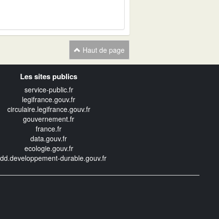
Haut de page
Les sites publics
service-public.fr
legifrance.gouv.fr
circulaire.legifrance.gouv.fr
gouvernement.fr
france.fr
data.gouv.fr
ecologie.gouv.fr
edd.developpement-durable.gouv.fr