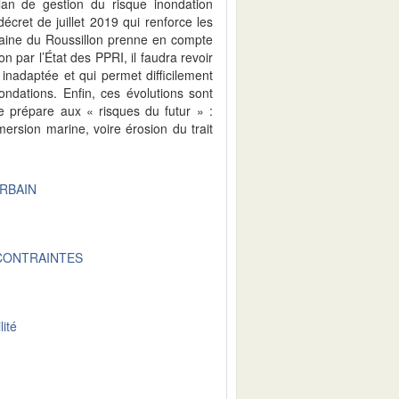
Plan de gestion du risque inondation
écret de juillet 2019 qui renforce les
plaine du Roussillon prenne en compte
on par l’État des PPRI, il faudra revoir
inadaptée et qui permet difficilement
ndations. Enfin, ces évolutions sont
e prépare aux « risques du futur » :
ersion marine, voire érosion du trait
RBAIN
CONTRAINTES
lité