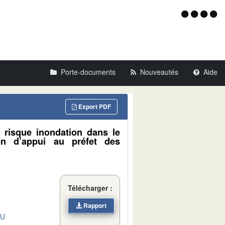
Menu
d'acce
Porte-documents
Nouveautés
Aide
Export PDF
 risque inondation dans le
on d’appui au préfet des
Télécharger :
Rapport
DU