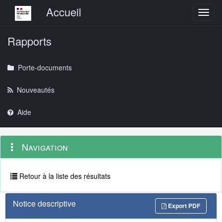
Menu principal
Accueil
Toggl
Rapports
Porte-documents
Nouveautés
Aide
Menu
Navigation
Navigation
contextuel
et
outils
annexes
Retour à la liste des résultats
Notice descriptive
Export PDF