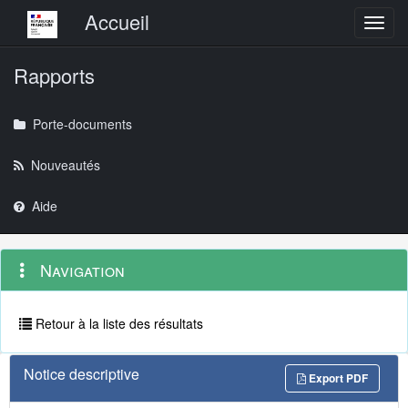
Menu principal
Accueil
Toggl
Rapports
Porte-documents
Nouveautés
Aide
Menu
Navigation
Navigation
contextuel
et
outils
annexes
Retour à la liste des résultats
Notice descriptive
Export PDF