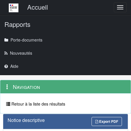
Menu principal
Accueil
Toggl
Rapports
Porte-documents
Nouveautés
Aide
Menu
Navigation
Navigation
contextuel
et
outils
annexes
Retour à la liste des résultats
Notice descriptive
Export PDF