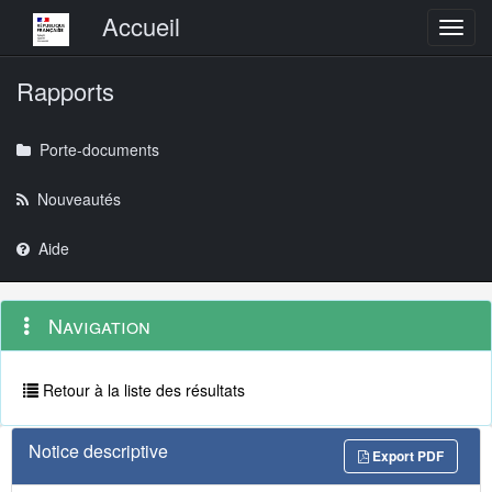
Menu principal
Accueil
Toggl
Rapports
Porte-documents
Nouveautés
Aide
Menu
Navigation
Navigation
contextuel
et
outils
annexes
Retour à la liste des résultats
Notice descriptive
Export PDF