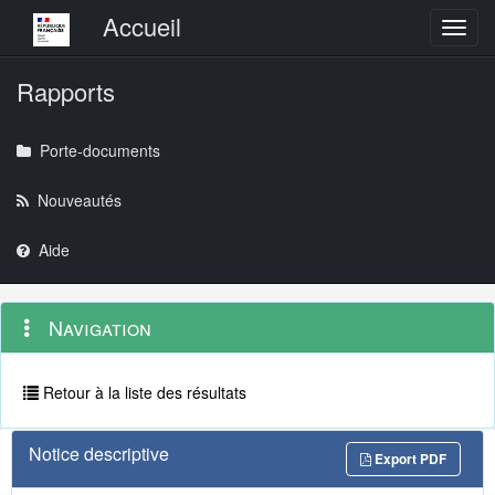
Menu principal
Accueil
Toggl
Rapports
Porte-documents
Nouveautés
Aide
Menu
Navigation
Navigation
contextuel
et
outils
annexes
Retour à la liste des résultats
Notice descriptive
Export PDF