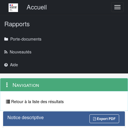
Menu principal
Accueil
Toggl
Rapports
Porte-documents
Nouveautés
Aide
Menu
Navigation
Navigation
contextuel
et
outils
annexes
Retour à la liste des résultats
Notice descriptive
Export PDF