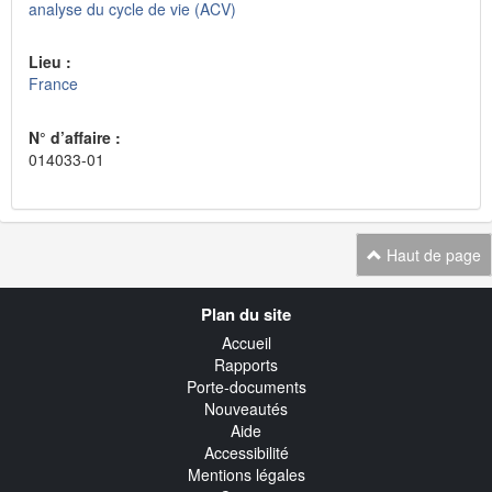
analyse du cycle de vie (ACV)
Lieu :
France
N° d’affaire :
014033-01
Haut de page
Navigation
Plan du site
transverse
Accueil
Rapports
Porte-documents
Nouveautés
Aide
Accessibilité
Mentions légales