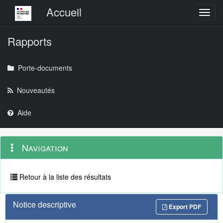
Menu principal
Accueil
Toggl
Rapports
Porte-documents
Nouveautés
Aide
Menu
Navigation
Navigation
contextuel
et
outils
annexes
Retour à la liste des résultats
Notice descriptive
Export PDF