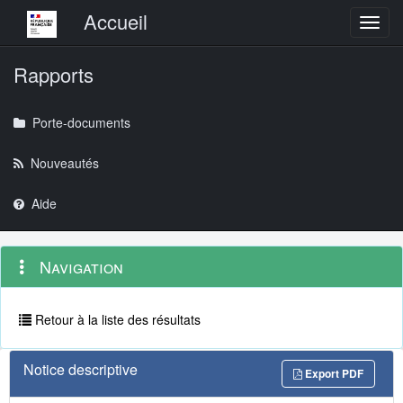
Menu principal
Accueil
Toggl
Rapports
Porte-documents
Nouveautés
Aide
Menu
Navigation
Navigation
contextuel
et
outils
annexes
Retour à la liste des résultats
Notice descriptive
Export PDF