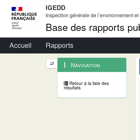
IGEDD
Inspection générale de l’environnement e
Base des rapports pub
Menu principal
Accueil
Rapports
Menu
Navigation
Navigation
contextuel
et
outils
annexes
Retour à la liste des
résultats