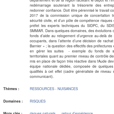
redémarrage soutenant la trésorerie des entrepr
redonner confiance. Doit être pérennisé le travail c
2017 de la commission unique de concertation tr
sécurité civile, et d’un pôle de compétence risques e
préfet les experts techniques du SIDPC, du SD
SMMAR. Dans quelques domaines, des évolutions de
fonds d’aide au relogement d’urgence au-delà de s
occupants, dans l’attente d’une décision de rachat
Barnier » ; la question des effectifs des préfectures 
en gérer les suites - exemple du fonds de soli
territoriales quant au premier niveau de contrôle des
mis en place de façon très réactive dans l‘Aude dev
équipe nationale dédiée, composée de quelques
qualifiés à cet effet (cadre généraliste de nivea
communicant).
Thèmes :
RESSOURCES - NUISANCES
Domaines :
RISQUES
Mots clés :
risques naturels
retour d’expérience