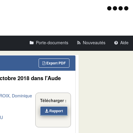
Menu
d'acce
Porte-documents
Nouveautés
Aide
Export PDF
octobre 2018 dans l'Aude
ROIX, Dominique
Télécharger :
Rapport
DU