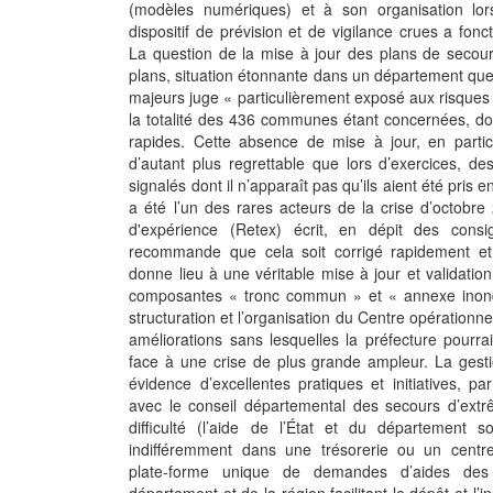
(modèles numériques) et à son organisation lo
dispositif de prévision et de vigilance crues a fon
La question de la mise à jour des plans de secours
plans, situation étonnante dans un département que
majeurs juge « particulièrement exposé aux risques 
la totalité des 436 communes étant concernées, d
rapides. Cette absence de mise à jour, en part
d’autant plus regrettable que lors d’exercices, des
signalés dont il n’apparaît pas qu’ils aient été pris e
a été l’un des rares acteurs de la crise d’octobre
d'expérience (Retex) écrit, en dépit des con
recommande que cela soit corrigé rapidement et 
donne lieu à une véritable mise à jour et validat
composantes « tronc commun » et « annexe inonda
structuration et l’organisation du Centre opération
améliorations sans lesquelles la préfecture pourrait 
face à une crise de plus grande ampleur. La gesti
évidence d’excellentes pratiques et initiatives, 
avec le conseil départemental des secours d’extr
difficulté (l’aide de l’État et du département
indifféremment dans une trésorerie ou un centre
plate-forme unique de demandes d’aides des c
département et de la région facilitant le dépôt et l’