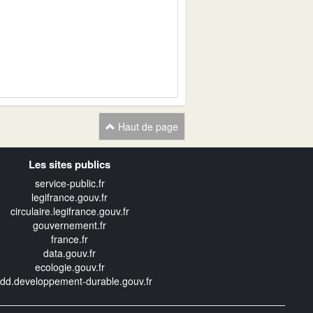
Haut de page
Les sites publics
service-public.fr
legifrance.gouv.fr
circulaire.legifrance.gouv.fr
gouvernement.fr
france.fr
data.gouv.fr
ecologie.gouv.fr
edd.developpement-durable.gouv.fr