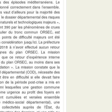
rs des épisodes méditerranéens. Le
ctionné correctement dans l’ensemble.
 vaut d’ailleurs pour la majorité des
 le dossier départemental des risques
naturels et technologiques majeurs »,
ont 390 par les phénomènes de crues
iculier du tronc commun ORSEC, est
 points de difficulté majeurs ont été
n considération jusqu’ici. La préfecture
 2018 à n’avoir effectué aucun retour
signes du plan ORSEC. La mission
que ce retour d’expérience interne
ion du plan ORSEC, au moins dans ses
tion ». La mission constate que la
nel départemental (COD), nécessite des
être en difficulté si elle devait faire
on de la période post-crise a mis en
parmi lesquelles une gestion commune
ême urgence au profit des foyers en
 sont cumulées et versées ensemble
 médico-social départemental), une
ollectivités auprès de l’État, du
instruction des dossiers, et une aide au