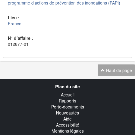
programme d'actions de prévention des inondations (PAPI)
Lieu :
France
N° d’affaire :
012877-01
Haut de page
Navigation
Plan du site
transverse
Accueil
Rapports
Porte-documents
Nouveautés
Aide
Accessibilité
Mentions légales