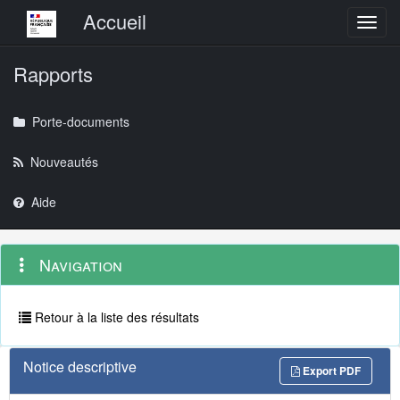
Menu principal
Accueil
Toggl
Rapports
Porte-documents
Nouveautés
Aide
Menu
Navigation
Navigation
contextuel
et
outils
annexes
Retour à la liste des résultats
Notice descriptive
Export PDF