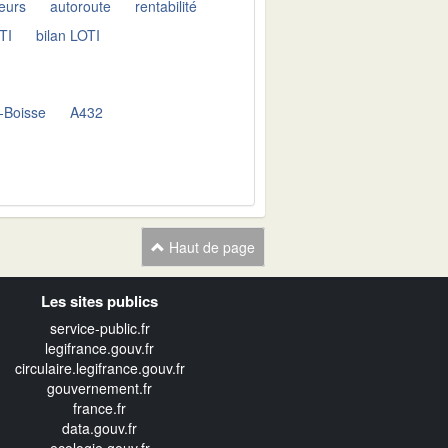
ieurs
autoroute
rentabilité
TI
bilan LOTI
-Boisse
A432
Haut de page
Les sites publics
service-public.fr
legifrance.gouv.fr
circulaire.legifrance.gouv.fr
gouvernement.fr
france.fr
data.gouv.fr
ecologie.gouv.fr