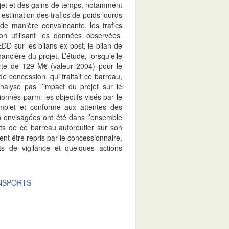
ojet et des gains de temps, notamment
stimation des trafics de poids lourds
 de manière convaincante, les trafics
ion utilisant les données observées.
D sur les bilans ex post, le bilan de
nancière du projet. L’étude, lorsqu’elle
erte de 129 M€ (valeur 2004) pour le
e concession, qui traitait ce barreau,
nalyse pas l’impact du projet sur le
tionnés parmi les objectifs visés par le
omplet et conforme aux attentes des
n envisagées ont été dans l’ensemble
ets de ce barreau autoroutier sur son
nt être repris par le concessionnaire,
s de vigilance et quelques actions
NSPORTS