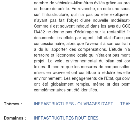
nombre de véhicules-kilomètres évités grâce au pr
en heure de pointe. En revanche, on note une sous-e
sur l’infrastructure, qui n’a pas pu être expliquée
n’ayant pas fait l’objet d’une nouvelle modélisat
Comme il est souvent indiqué dans les avis du CGED
l’A432 ne donne pas d’éclairage sur la rentabilité fi
documente les effets par agent, fait état d’une p
concessionnaire, alors que l’avenant à son contrat d
a dû lui apporter des compensations. L’étude n’a
territoire et l’économie locale qui n’étaient pas men
projet. Le volet environnemental du bilan est c
textes. Il montre que les mesures de compensatio
mises en œuvre et ont contribué à réduire les eff
environnement. Les engagements de l’État, qui doive
ont été globalement remplis, même si des point
complémentaires ont été identifiés.
Thèmes :
INFRASTRUCTURES - OUVRAGES D'ART
TRA
Domaines :
INFRASTRUCTURES ROUTIERES