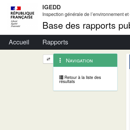
IGEDD
Inspection générale de l’environnement e
Base des rapports pub
Menu principal
Accueil
Rapports
Menu
Navigation
Navigation
contextuel
et
outils
annexes
Retour à la liste des
résultats