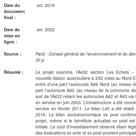
Date du
oct. 2019
document
final :
Date de
avr. 2022
mise en
ligne :
Source :
Paris : Conseil général de l'environnement et du d
30 p.
Résumé :
Le projet examiné, l’A432 section Les Echets –
nouvelle liaison autoroutière à 2X2 voies au Nord-
entre d’une part l’autoroute A46 Nord (au niveau 
part l’autoroute A42 (au niveau de la commune de L
sud de l’A432 reliant les autoroutes A42 et A43 via 
en service en juin 2003. L’infrastructure a été conc
service en février 2011. Le bilan Loti a été étab
2016. Le bilan socioéconomique ex post confirme
projet, même si le bénéficie actualisé ex post est 
initiale. Le coût d’investissement observé étant légè
des évaluations ex ante et ex post provient principa