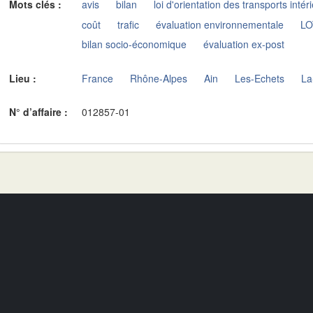
Mots clés :
avis
bilan
loi d'orientation des transports intér
coût
trafic
évaluation environnementale
LO
bilan socio-économique
évaluation ex-post
Lieu :
France
Rhône-Alpes
Ain
Les-Echets
La
N° d’affaire :
012857-01