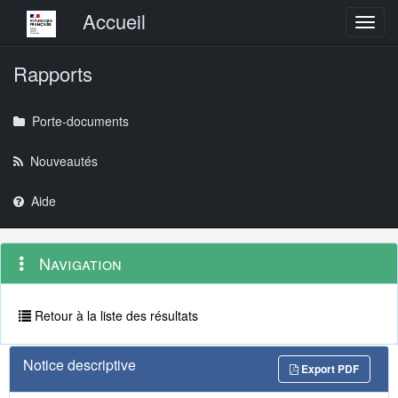
Menu principal
Accueil
Toggl
Rapports
Porte-documents
Nouveautés
Aide
Menu
Navigation
Navigation
contextuel
et
outils
annexes
Retour à la liste des résultats
Notice descriptive
Export PDF