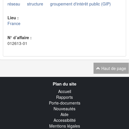
réseau
structure
groupement d'intérêt public (GIP)
Lieu :
France
N° d’affaire :
012613-01
Haut de page
Navigation
Plan du site
transverse
Accueil
Rapports
Porte-documents
Nouveautés
Aide
Accessibilité
Mentions légales