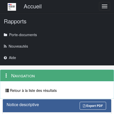
Menu principal
Accueil
Toggl
Rapports
Porte-documents
Nouveautés
Aide
Menu
Navigation
Navigation
contextuel
et
outils
annexes
Retour à la liste des résultats
Notice descriptive
Export PDF