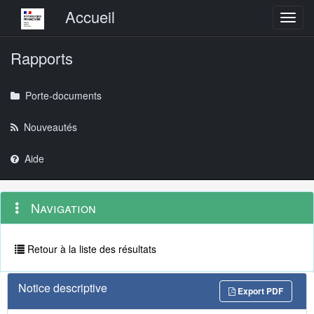
Menu principal
Accueil
Toggl
Rapports
Porte-documents
Nouveautés
Aide
Menu
Navigation
Navigation
contextuel
et
outils
annexes
Retour à la liste des résultats
Notice descriptive
Export PDF