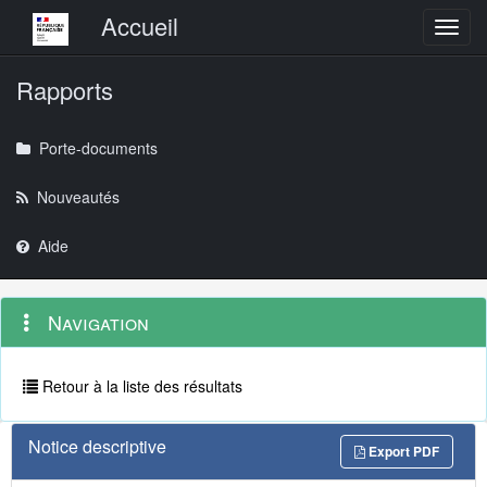
Menu principal
Accueil
Toggl
Rapports
Porte-documents
Nouveautés
Aide
Menu
Navigation
Navigation
contextuel
et
outils
annexes
Retour à la liste des résultats
Notice descriptive
Export PDF