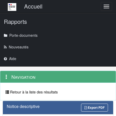
Menu principal
Accueil
Toggl
Rapports
Porte-documents
Nouveautés
Aide
Menu
Navigation
Navigation
contextuel
et
outils
annexes
Retour à la liste des résultats
Notice descriptive
Export PDF