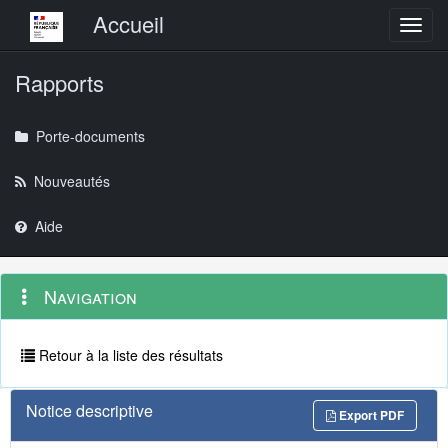
Menu principal
Accueil
Toggl
Rapports
Porte-documents
Nouveautés
Aide
Menu
Navigation
Navigation
contextuel
et
outils
annexes
Retour à la liste des résultats
Notice descriptive
Export PDF