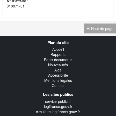
N° d’affaire :
010071-01
Haut de page
Navigation
Plan du site
transverse
Accueil
Rapports
Porte-documents
Nouveautés
Aide
Accessibilité
Mentions légales
Contact
Les sites publics
service-public.fr
legifrance.gouv.fr
circulaire.legifrance.gouv.fr