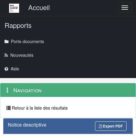
Menu principal
Accueil
Toggl
Rapports
Porte-documents
Nouveautés
Aide
Menu
Navigation
Navigation
contextuel
et
outils
annexes
Retour à la liste des résultats
Notice descriptive
Export PDF