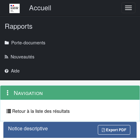
Menu principal
Accueil
Toggl
Rapports
Porte-documents
Nouveautés
Aide
Menu
Navigation
Navigation
contextuel
et
outils
annexes
Retour à la liste des résultats
Notice descriptive
Export PDF