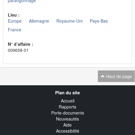
parangonnage
Lieu :
Europe
Allemagne
Royaume-Uni
Pays-Bas
France
N° d’affaire :
009658-01
Haut de page
Navigation
Plan du site
transverse
Accueil
Rapports
Porte-documents
Nouveautés
Aide
Accessibilité