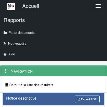
Menu principal
Accueil
Toggl
Rapports
Porte-documents
Nouveautés
Aide
Menu
Navigation
Navigation
contextuel
et
outils
annexes
Retour à la liste des résultats
Notice descriptive
Export PDF