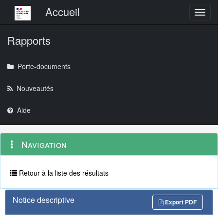
Menu principal
Accueil
Toggl
Rapports
Porte-documents
Nouveautés
Aide
Menu
Navigation
Navigation
contextuel
et
outils
annexes
Retour à la liste des résultats
Notice descriptive
Export PDF