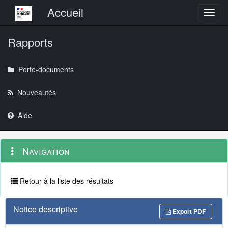
Menu principal
Accueil
Toggl
Rapports
Porte-documents
Nouveautés
Aide
Menu
Navigation
Navigation
contextuel
et
outils
annexes
Retour à la liste des résultats
Notice descriptive
Export PDF