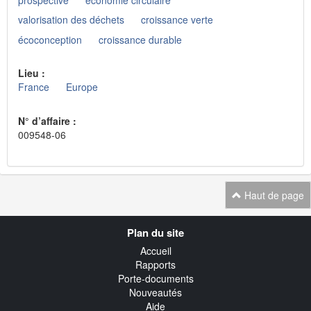
valorisation des déchets
croissance verte
écoconception
croissance durable
Lieu :
France
Europe
N° d’affaire :
009548-06
Haut de page
Navigation
Plan du site
transverse
Accueil
Rapports
Porte-documents
Nouveautés
Aide