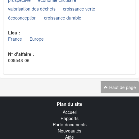
valorisation des déchets
croissance verte
écoconception
croissance durable
Lieu :
France
Europe
N° d’affaire :
009548-06
Haut de page
Navigation
Plan du site
transverse
Accueil
Rapports
Porte-documents
Nouveautés
Aide