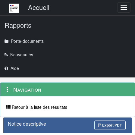
Menu principal
Accueil
Toggl
Rapports
Porte-documents
Nouveautés
Aide
Menu
Navigation
Navigation
contextuel
et
outils
annexes
Retour à la liste des résultats
Notice descriptive
Export PDF