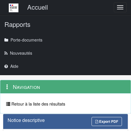
Menu principal
Accueil
Toggl
Rapports
Porte-documents
Nouveautés
Aide
Menu
Navigation
Navigation
contextuel
et
outils
annexes
Retour à la liste des résultats
Notice descriptive
Export PDF