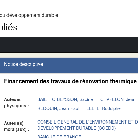
t du développement durable
liés
Notice descriptive
Financement des travaux de rénovation thermique
Auteurs
BAIETTO-BEYSSON, Sabine
CHAPELON, Jean
physiques :
REDOUIN, Jean-Paul
LELTE, Rodolphe
CONSEIL GENERAL DE L'ENVIRONNEMENT ET 
Auteur(s)
DEVELOPPEMENT DURABLE (CGEDD)
moral(aux) :
BANQUE DE FRANCE