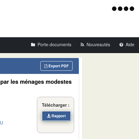
Menu
d'acce
Porte-documents
Nouveautés
Aide
Export PDF
 par les ménages modestes
Télécharger :
Rapport
DU