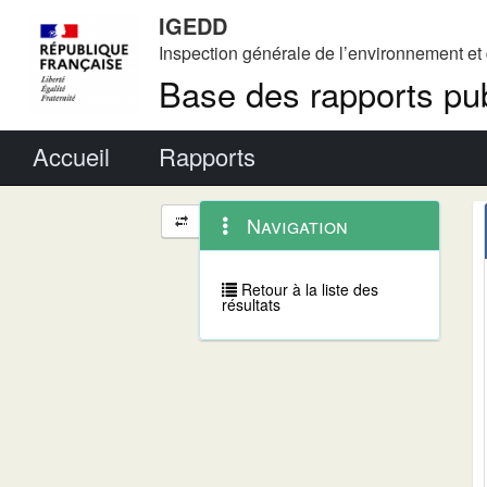
IGEDD
Inspection générale de l’environnement e
Base des rapports pub
Menu principal
Accueil
Rapports
Menu
Navigation
Navigation
contextuel
et
outils
annexes
Retour à la liste des
résultats