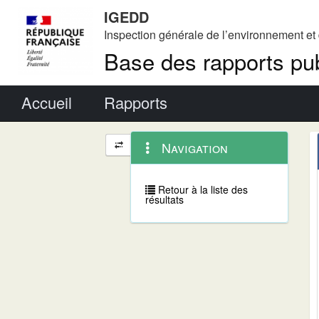
IGEDD
Inspection générale de l’environnement e
Base des rapports pub
Menu principal
Accueil
Rapports
Menu
Navigation
Navigation
contextuel
et
outils
annexes
Retour à la liste des
résultats