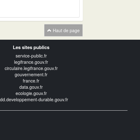
Haut de page
Les sites publics
service-public.fr
legifrance.gouv.fr
circulaire.legifrance.gouv.fr
gouvernement.fr
france.fr
data.gouv.fr
ecologie.gouv.fr
edd.developpement-durable.gouv.fr