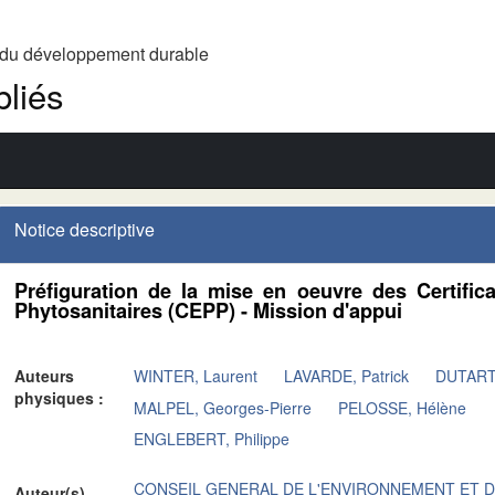
t du développement durable
liés
Notice descriptive
Préfiguration de la mise en oeuvre des Certific
Phytosanitaires (CEPP) - Mission d'appui
Auteurs
WINTER, Laurent
LAVARDE, Patrick
DUTARTR
physiques :
MALPEL, Georges-Pierre
PELOSSE, Hélène
ENGLEBERT, Philippe
CONSEIL GENERAL DE L'ENVIRONNEMENT ET 
Auteur(s)