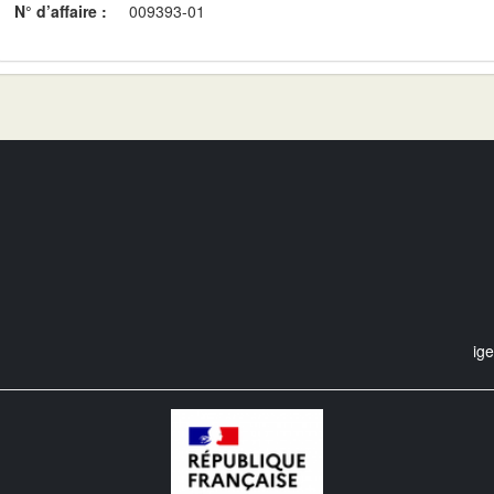
N° d’affaire :
009393-01
ig