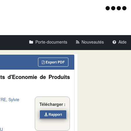
Menu
d'acce
Porte-documents
Nouveautés
Aide
Export PDF
ats d'Economie de Produits
E, Sylvie
Télécharger :
Rapport
DU