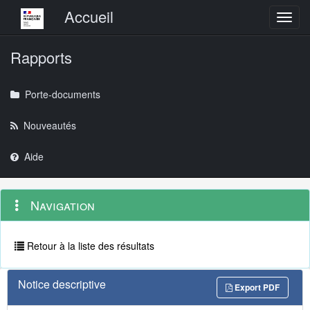
Menu principal
Accueil
Toggl
Rapports
Porte-documents
Nouveautés
Aide
Menu
Navigation
Navigation
contextuel
et
outils
annexes
Retour à la liste des résultats
Notice descriptive
Export PDF