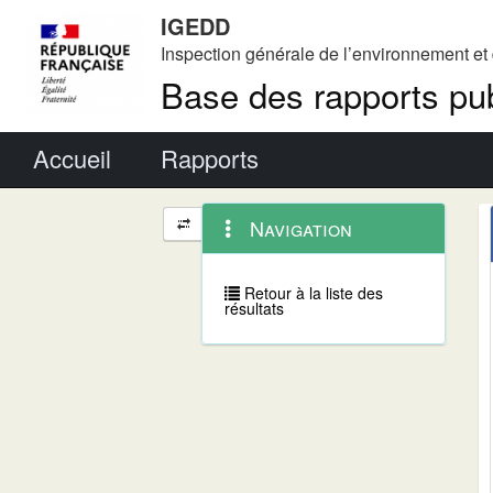
IGEDD
Inspection générale de l’environnement e
Base des rapports pub
Menu principal
Accueil
Rapports
Menu
Navigation
Navigation
contextuel
et
outils
annexes
Retour à la liste des
résultats