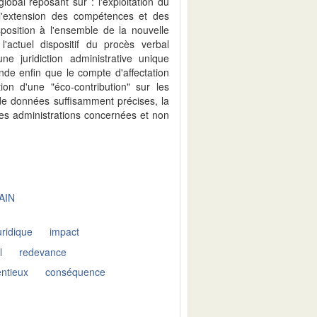
 global reposant sur : l'exploitation du
t l'extension des compétences et des
sposition à l'ensemble de la nouvelle
actuel dispositif du procès verbal
une juridiction administrative unique
de enfin que le compte d'affectation
tion d'une "éco-contribution" sur les
e données suffisamment précises, la
des administrations concernées et non
AIN
uridique
impact
l
redevance
entieux
conséquence