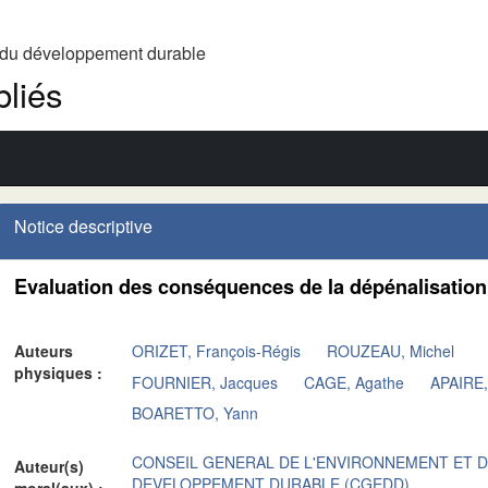
t du développement durable
liés
Notice descriptive
Evaluation des conséquences de la dépénalisation
Auteurs
ORIZET, François-Régis
ROUZEAU, Michel
physiques :
FOURNIER, Jacques
CAGE, Agathe
APAIRE,
BOARETTO, Yann
CONSEIL GENERAL DE L'ENVIRONNEMENT ET 
Auteur(s)
DEVELOPPEMENT DURABLE (CGEDD)
moral(aux) :