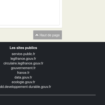
Haut de page
Les sites publics
service-public.fr
legifrance.gouv.fr
circulaire.legifrance.gouv.fr
gouvernement.fr
france.fr
data.gouv.fr
ecologie.gouv.fr
edd.developpement-durable.gouv.fr