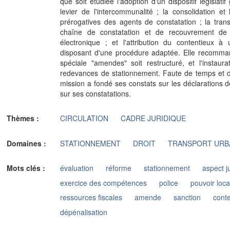
que soit étudiée l'adoption d'un dispositif législatif
levier de l'intercommunalité ; la consolidation e
prérogatives des agents de constatation ; la tran
chaîne de constatation et de recouvrement de l'
électronique ; et l'attribution du contentieux à 
disposant d'une procédure adaptée. Elle recomman
spéciale "amendes" soit restructuré, et l'instaura
redevances de stationnement. Faute de temps et d
mission a fondé ses constats sur les déclarations 
sur ses constatations.
Thèmes :
CIRCULATION
CADRE JURIDIQUE
Domaines :
STATIONNEMENT
DROIT
TRANSPORT URB
Mots clés :
évaluation
réforme
stationnement
aspect j
exercice des compétences
police
pouvoir loca
ressources fiscales
amende
sanction
cont
dépénalisation