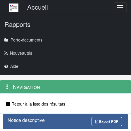
Menu principal
Accueil
Toggl
Rapports
Porte-documents
Nouveautés
Aide
Menu
Navigation
Navigation
contextuel
et
outils
annexes
Retour à la liste des résultats
Notice descriptive
Export PDF