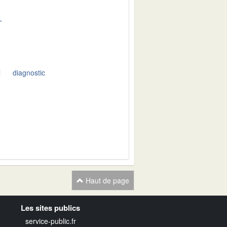
T
l
diagnostic
Haut de page
Les sites publics
service-public.fr