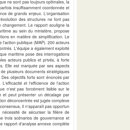
lique ne sont pas toujours optimales, la
est parfois insuffisamment coordonnée et
nce de grands enjeux. L'organisation
'évolution des structures ne font pas
e changement. Le rapport souligne la
aritime au sein du ministère, propose
ions en matière de simplification. Le
de l'action publique (MAP). 200 acteurs
ncontrés. L'équipe a également exploité
ique maritime pose des interrogations
es acteurs publics et privés, à forte
nts. Elle est marquée par ses aspects
et de plusieurs documents stratégiques
 Des objectifs forts sont énoncés par
'efficacité et l'efficience de l'action
ue n'est pas forcément lisible sur le
ée et peut présenter un décalage par
ation déconcentrée est jugée complexe
as consensus, il n'apparaît pas opportun
nécessité de sécuriser la filière de
e trois scénarios de gouvernance et
 Ce rapport d'analyse annexe complète