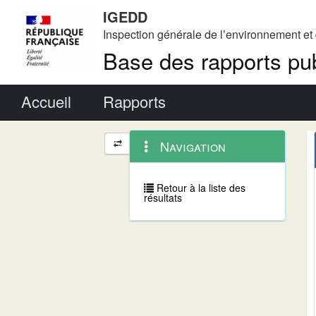
IGEDD
Inspection générale de l’environnement e
Base des rapports pub
Menu principal
Accueil
Rapports
Menu
Navigation
Navigation
contextuel
et
outils
annexes
Retour à la liste des
résultats