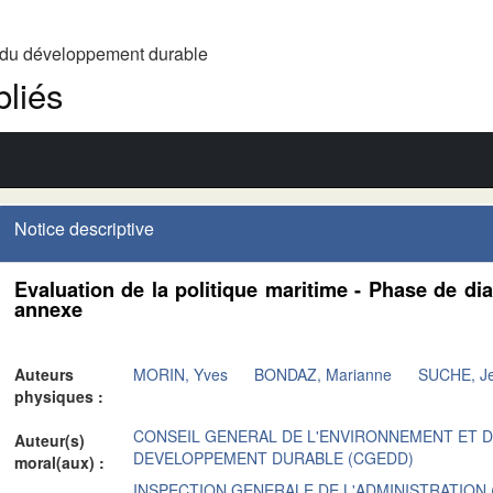
t du développement durable
liés
Notice descriptive
Evaluation de la politique maritime - Phase de di
annexe
Auteurs
MORIN, Yves
BONDAZ, Marianne
SUCHE, Je
physiques :
CONSEIL GENERAL DE L'ENVIRONNEMENT ET 
Auteur(s)
DEVELOPPEMENT DURABLE (CGEDD)
moral(aux) :
INSPECTION GENERALE DE L'ADMINISTRATION (