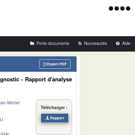
Menu
d'acce
Porte-documents
Nouveautés
Aide
Export PDF
agnostic - Rapport d'analyse
an-Michel
Télécharger :
Rapport
DU
IGA)