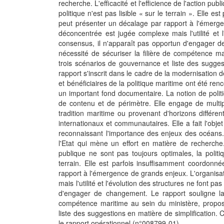
recherche. L'efficacité et l'efficience de l'action pub
politique n'est pas lisible « sur le terrain ». Elle 
peut présenter un décalage par rapport à l'émerge
déconcentrée est jugée complexe mais l'utilité et l
consensus, il n'apparaît pas opportun d'engager d
nécessité de sécuriser la filière de compétence m
trois scénarios de gouvernance et liste des suggest
rapport s'inscrit dans le cadre de la modernisation 
et bénéficiaires de la politique maritime ont été re
un important fond documentaire. La notion de polit
de contenu et de périmètre. Elle engage de multipl
tradition maritime ou provenant d'horizons différe
internationaux et communautaires. Elle a fait l'obj
reconnaissant l'importance des enjeux des océans.
l'Etat qui mène un effort en matière de recherche. L
publique ne sont pas toujours optimales, la politiq
terrain. Elle est parfois insuffisamment coordonn
rapport à l'émergence de grands enjeux. L'organis
mais l'utilité et l'évolution des structures ne font p
d'engager de changement. Le rapport souligne la 
compétence maritime au sein du ministère, propos
liste des suggestions en matière de simplification.
le rapport opérationnel (n°008799-01).