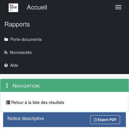
Menu principal
Accueil
Toggl
Rapports
Porte-documents
Nouveautés
Aide
Menu
Navigation
Navigation
contextuel
et
outils
annexes
Retour à la liste des résultats
Notice descriptive
Export PDF